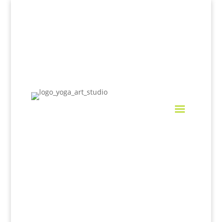
Banco Clases Yoga y Meditación (Mini
Formación)
👉Todo agosto 35€
Contacto