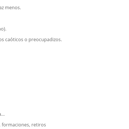
haz menos.
mo
)
.
os caóticos o preocupadizos.
da…
, formaciones, retiros