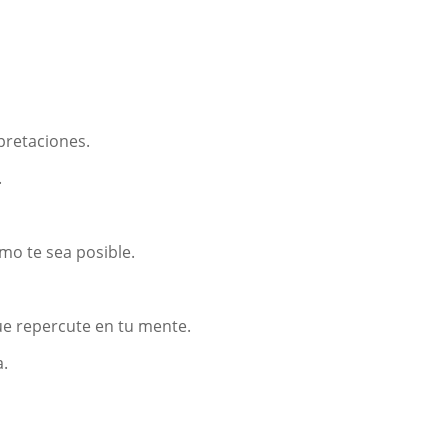
pretaciones.
.
mo te sea posible.
e repercute en tu mente.
a.