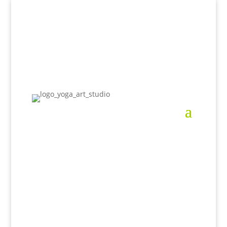
Banco Clases Yoga y Meditación (Mini
Formación)
👉Todo agosto 35€
Contacto