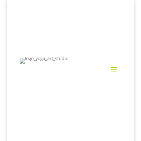
Banco Clases Yoga y Meditación (Mini
Formación)
👉Todo agosto 35€
Contacto