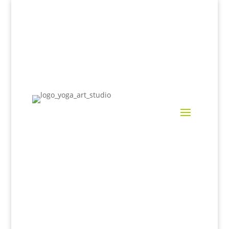
Banco Clases Yoga y Meditación (Mini
Formación)
👉Todo agosto 35€
Contacto