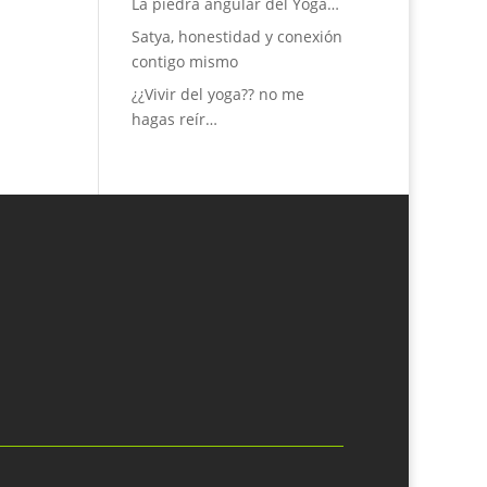
La piedra angular del Yoga…
Satya, honestidad y conexión
contigo mismo
¿¿Vivir del yoga?? no me
hagas reír…