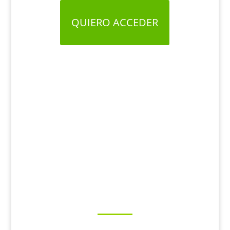
QUIERO ACCEDER
¿QUIERES VIVIR
DEL YOGA?
La nueva e impactante metodología