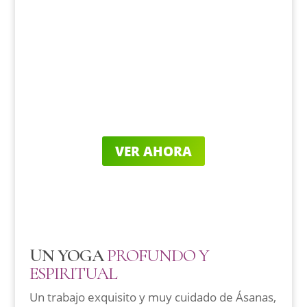
Después de casi 30 años dando clase y haber
formado a más de 600 profesores del yoga en
esta guía exclusiva y gratis, te desvelo los 7
secretos infalibles para seleccionar la
formación perfecta y poder vivir del yoga la
forma más rápida posible.
VER AHORA
UN YOGA
PROFUNDO Y
ESPIRITUAL
Un trabajo exquisito y muy cuidado de Ásanas,