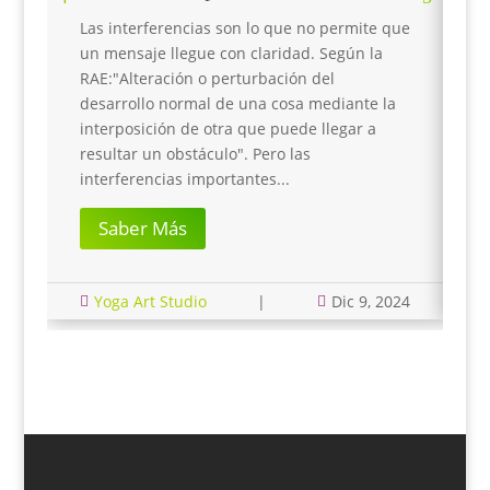
D
Las interferencias son lo que no permite que
u
un mensaje llegue con claridad. Según la
p
RAE:"Alteración o perturbación del
T
desarrollo normal de una cosa mediante la
p
interposición de otra que puede llegar a
I
resultar un obstáculo". Pero las
p
interferencias importantes...
Saber Más
Yoga Art Studio
|
Dic 9, 2024


